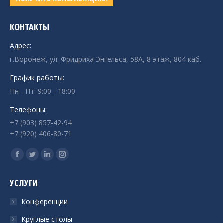
КОНТАКТЫ
Адрес:
г.Воронеж, ул. Фридриха Энгельса, 58А, 8 этаж, 804 каб.
График работы:
Пн - Пт: 9:00 - 18:00
Телефоны:
+7 (903) 857-42-94
+7 (920) 406-80-71
Ищите нас:
Страница
Страница
Страница
Страница
Facebook
Twitter
Linkedin
Instagram
УСЛУГИ
открывается
открывается
открывается
открывается
в
в
в
в
Конференции
новом
новом
новом
новом
Круглые столы