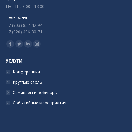
Пн - Пт: 9:00 - 18:00
Телефоны:
+7 (903) 857-42-94
+7 (920) 406-80-71
Ищите нас:
Страница
Страница
Страница
Страница
Facebook
Twitter
Linkedin
Instagram
УСЛУГИ
открывается
открывается
открывается
открывается
в
в
в
в
Конференции
новом
новом
новом
новом
Круглые столы
окне
окне
окне
окне
Семинары и вебинары
Событийные мероприятия