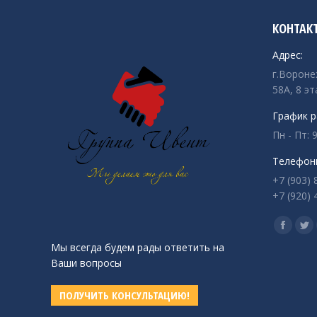
КОНТАК
Адрес:
г.Вороне
58А, 8 эт
График р
Пн - Пт: 9
Телефон
+7 (903) 
+7 (920) 
Ищите на
Страни
Ст
Мы всегда будем рады ответить на
Facebo
Twi
Ваши вопросы
открыв
от
в
в
ПОЛУЧИТЬ КОНСУЛЬТАЦИЮ!
новом
но