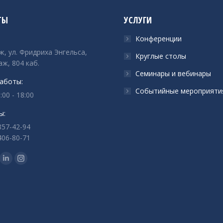
ТЫ
УСЛУГИ
Конференции
ж, ул. Фридриха Энгельса,
Круглые столы
аж, 804 каб.
Семинары и вебинары
аботы:
Событийные мероприяти
:00 - 18:00
ы:
857-42-94
406-80-71
с:
ца
раница
Страница
Страница
ok
tter
Linkedin
Instagram
ается
крывается
открывается
открывается
в
в
вом
новом
новом