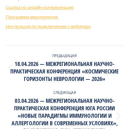
Ссылка на онлайн-конференцию
Программа мероприятия
Инструкция по подключению к вебинару
PROJECT
ПРЕДЫДУЩАЯ
NAVIGATION
18.04.2026 — МЕЖРЕГИОНАЛЬНАЯ НАУЧНО-
ПРАКТИЧЕСКАЯ КОНФЕРЕНЦИЯ «КОСМИЧЕСКИЕ
Previous
project:
ГОРИЗОНТЫ НЕВРОЛОГИИ — 2026»
СЛЕДУЮЩАЯ
03.04.2026 — МЕЖРЕГИОНАЛЬНАЯ НАУЧНО-
ПРАКТИЧЕСКАЯ КОНФЕРЕНЦИЯ ЮГА РОССИИ
«НОВЫЕ ПАРАДИГМЫ ИММУНОЛОГИИ И
Next
АЛЛЕРГОЛОГИИ В СОВРЕМЕННЫХ УСЛОВИЯХ»,
project: