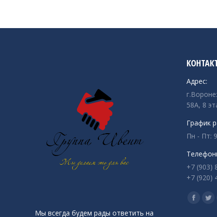
КОНТАК
Адрес:
г.Вороне
58А, 8 эт
График р
Пн - Пт: 9
Телефон
+7 (903) 
+7 (920) 
Ищите на
Страни
Ст
Мы всегда будем рады ответить на
Facebo
Twi