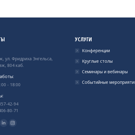
ТЫ
УСЛУГИ
Конференции
ж, ул. Фридриха Энгельса,
Круглые столы
аж, 804 каб.
Семинары и вебинары
аботы:
Событийные мероприяти
:00 - 18:00
ы:
857-42-94
406-80-71
с:
ца
раница
Страница
Страница
ok
tter
Linkedin
Instagram