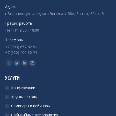
Адрес:
г.Воронеж, ул. Фридриха Энгельса, 58А, 8 этаж, 804 каб.
График работы:
Пн - Пт: 9:00 - 18:00
Телефоны:
+7 (903) 857-42-94
+7 (920) 406-80-71
Ищите нас:
Страница
Страница
Страница
Страница
Facebook
Twitter
Linkedin
Instagram
УСЛУГИ
открывается
открывается
открывается
открывается
в
в
в
в
Конференции
новом
новом
новом
новом
Круглые столы
окне
окне
окне
окне
Семинары и вебинары
Событийные мероприятия