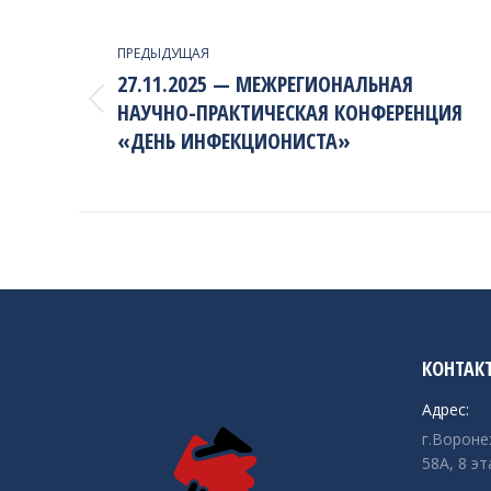
PROJECT
NAVIGATION
ПРЕДЫДУЩАЯ
27.11.2025 — МЕЖРЕГИОНАЛЬНАЯ
НАУЧНО-ПРАКТИЧЕСКАЯ КОНФЕРЕНЦИЯ
Previous
project:
«ДЕНЬ ИНФЕКЦИОНИСТА»
КОНТАК
Адрес:
г.Вороне
58А, 8 эт