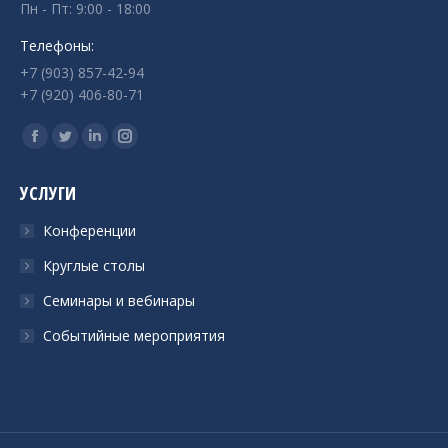
Пн - Пт: 9:00 - 18:00
Телефоны:
+7 (903) 857-42-94
+7 (920) 406-80-71
Ищите нас:
Страница
Страница
Страница
Страница
Facebook
Twitter
Linkedin
Instagram
УСЛУГИ
открывается
открывается
открывается
открывается
в
в
в
в
Конференции
новом
новом
новом
новом
Круглые столы
окне
окне
окне
окне
Семинары и вебинары
Событийные мероприятия