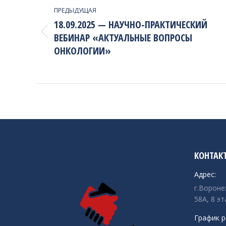
NAVIGATION
ПРЕДЫДУЩАЯ
18.09.2025 — НАУЧНО-ПРАКТИЧЕСКИЙ
ВЕБИНАР «АКТУАЛЬНЫЕ ВОПРОСЫ
Previous
project:
ОНКОЛОГИИ»
КОНТАК
Адрес:
г.Вороне
58А, 8 эт
График р