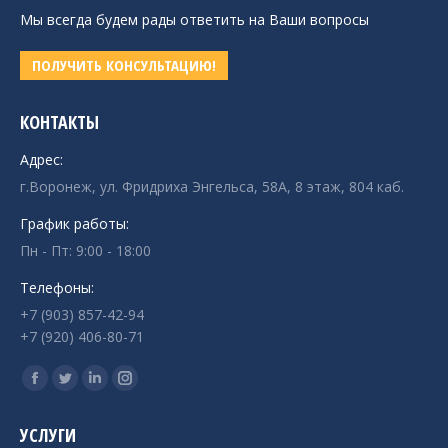
Мы всегда будем рады ответить на Ваши вопросы
ПОЛУЧИТЬ КОНСУЛЬТАЦИЮ!
КОНТАКТЫ
Адрес:
г.Воронеж, ул. Фридриха Энгельса, 58А, 8 этаж, 804 каб.
График работы:
Пн - Пт: 9:00 - 18:00
Телефоны:
+7 (903) 857-42-94
+7 (920) 406-80-71
Ищите нас:
Страница
Страница
Страница
Страница
Facebook
Twitter
Linkedin
Instagram
УСЛУГИ
открывается
открывается
открывается
открывается