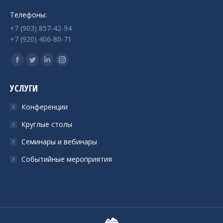
Телефоны:
+7 (903) 857-42-94
+7 (920) 406-80-71
Ищите нас:
Страница
Страница
Страница
Страница
Facebook
Twitter
Linkedin
Instagram
УСЛУГИ
открывается
открывается
открывается
открывается
в
в
в
в
Конференции
новом
новом
новом
новом
Круглые столы
окне
окне
окне
окне
Семинары и вебинары
Событийные мероприятия