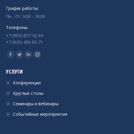
График работы:
Пн - Пт: 9:00 - 18:00
Телефоны:
+7 (903) 857-42-94
+7 (920) 406-80-71
Ищите нас:
Страница
Страница
Страница
Страница
Facebook
Twitter
Linkedin
Instagram
УСЛУГИ
открывается
открывается
открывается
открывается
в
в
в
в
Конференции
новом
новом
новом
новом
Круглые столы
окне
окне
окне
окне
Семинары и вебинары
Событийные мероприятия