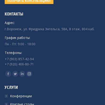
ПОЛУЧИТЬ КОНСУЛЬТАЦИЮ!
КОНТАКТЫ
Адрес:
г.Воронеж, ул. Фридриха Энгельса, 58А, 8 этаж, 804 каб.
График работы:
Пн - Пт: 9:00 - 18:00
Телефоны:
+7 (903) 857-42-94
+7 (920) 406-80-71
Ищите нас:
Страница
Страница
Страница
Страница
Facebook
Twitter
Linkedin
Instagram
УСЛУГИ
открывается
открывается
открывается
открывается
в
в
в
в
Конференции
новом
новом
новом
новом
Круглые столы