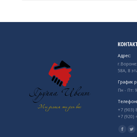
КОНТАК
Адрес:
г.Вороне
58А, 8 эт
График р
Пн - Пт: 9
Телефон
+7 (903) 
+7 (920) 
Ищите на
Страни
Ст