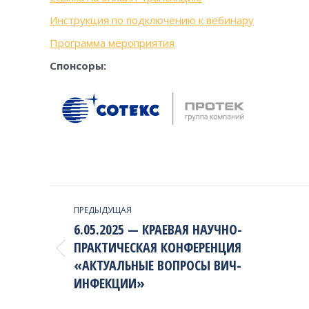
Инструкция по подключению к вебинару
Программа мероприятия
Спонсоры:
PROJECT
ПРЕДЫДУЩАЯ
NAVIGATION
6.05.2025 — КРАЕВАЯ НАУЧНО-
ПРАКТИЧЕСКАЯ КОНФЕРЕНЦИЯ
Previous
«АКТУАЛЬНЫЕ ВОПРОСЫ ВИЧ-
project:
ИНФЕКЦИИ»