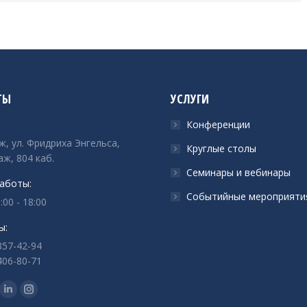
ТЫ
УСЛУГИ
Конференции
ж, ул. Фридриха Энгельса,
Круглые столы
аж, 804 каб.
Семинары и вебинары
аботы:
Событийные мероприяти
:00 - 18:00
ы:
857-42-94
406-80-71
с:
ца
раница
Страница
Страница