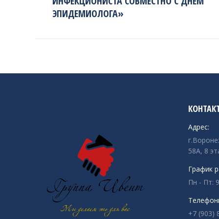
ИНФЕКЦИОНИСТА СОВМЕСТНО С ДНЕМ
project:
ЭПИДЕМИОЛОГА»
КОНТАК
Адрес:
г.Вороне
58А, 8 эт
График р
Пн - Пт: 9
Телефон
+7 (903) 