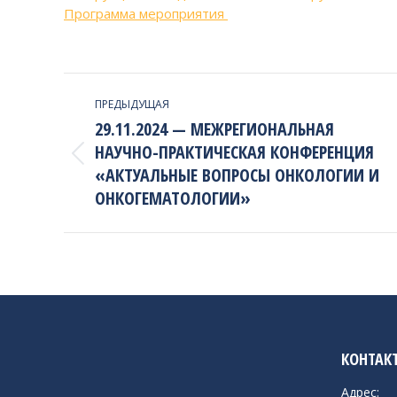
Программа мероприятия
PROJECT
ПРЕДЫДУЩАЯ
NAVIGATION
29.11.2024 — МЕЖРЕГИОНАЛЬНАЯ
НАУЧНО-ПРАКТИЧЕСКАЯ КОНФЕРЕНЦИЯ
Previous
«АКТУАЛЬНЫЕ ВОПРОСЫ ОНКОЛОГИИ И
project:
ОНКОГЕМАТОЛОГИИ»
КОНТАК
Адрес: