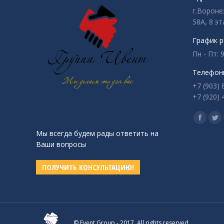
г.Вороне
58А, 8 эт
График р
Пн - Пт: 9
Телефон
+7 (903) 
+7 (920) 
Ищите на
Страни
Ст
Мы всегда будем рады ответить на
Facebo
Twi
Ваши вопросы
открыв
от
в
в
ПОЛУЧИТЬ КОНСУЛЬТАЦИЮ!
новом
но
окне
ок
© Event Group - 2017. All rights reserved.