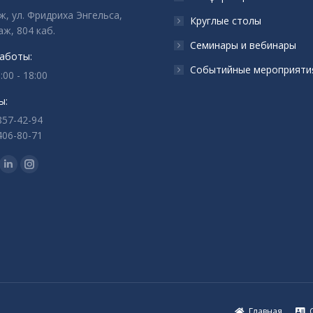
ж, ул. Фридриха Энгельса,
Круглые столы
аж, 804 каб.
Семинары и вебинары
аботы:
Событийные мероприяти
:00 - 18:00
ы:
857-42-94
406-80-71
с:
ца
раница
Страница
Страница
ok
tter
Linkedin
Instagram
ается
крывается
открывается
открывается
в
в
вом
новом
новом
не
окне
окне
Главная