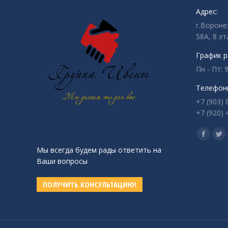
Адрес:
г.Вороне
58А, 8 эт
График р
Пн - Пт: 9
Телефон
+7 (903) 
+7 (920) 
Ищите на
Страни
Ст
Мы всегда будем рады ответить на
Facebo
Twi
Ваши вопросы
открыв
от
в
в
ПОЛУЧИТЬ КОНСУЛЬТАЦИЮ!
новом
но
окне
ок