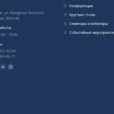
Конференции
ж, ул. Фридриха Энгельса,
Круглые столы
аж, 804 каб.
Семинары и вебинары
аботы:
Событийные мероприяти
:00 - 18:00
ы:
857-42-94
406-80-71
с:
ца
раница
Страница
Страница
ok
tter
Linkedin
Instagram
ается
крывается
открывается
открывается
в
в
вом
новом
новом
не
окне
окне