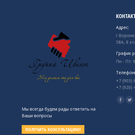
КОНТАК
Адрес:
г.Вороне
58А, 8 эт
График р
Пн - Пт: 9
Телефон
+7 (903) 
+7 (920) 
Ищите на
Страни
Ст
Мы всегда будем рады ответить на
Facebo
Twi
Ваши вопросы
открыв
от
в
в
ПОЛУЧИТЬ КОНСУЛЬТАЦИЮ!
новом
но