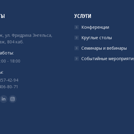
ТЫ
УСЛУГИ
Конференции
ж, ул. Фридриха Энгельса,
Круглые столы
аж, 804 каб.
Семинары и вебинары
аботы:
Событийные мероприяти
:00 - 18:00
ы:
857-42-94
406-80-71
с:
ца
раница
Страница
Страница
ok
tter
Linkedin
Instagram
ается
крывается
открывается
открывается
в
в
вом
новом
новом