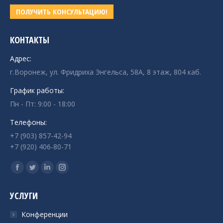
ПОЛУЧИТЬ КОНСУЛЬТАЦИЮ!
КОНТАКТЫ
Адрес:
г.Воронеж, ул. Фридриха Энгельса, 58А, 8 этаж, 804 каб.
График работы:
Пн - Пт: 9:00 - 18:00
Телефоны:
+7 (903) 857-42-94
+7 (920) 406-80-71
Ищите нас:
Страница
Страница
Страница
Страница
Facebook
Twitter
Linkedin
Instagram
УСЛУГИ
открывается
открывается
открывается
открывается
в
в
в
в
Конференции