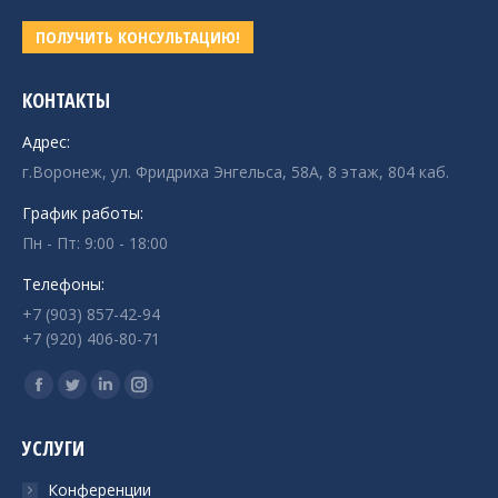
ПОЛУЧИТЬ КОНСУЛЬТАЦИЮ!
КОНТАКТЫ
Адрес:
г.Воронеж, ул. Фридриха Энгельса, 58А, 8 этаж, 804 каб.
График работы:
Пн - Пт: 9:00 - 18:00
Телефоны:
+7 (903) 857-42-94
+7 (920) 406-80-71
Ищите нас:
Страница
Страница
Страница
Страница
Facebook
Twitter
Linkedin
Instagram
УСЛУГИ
открывается
открывается
открывается
открывается
в
в
в
в
Конференции