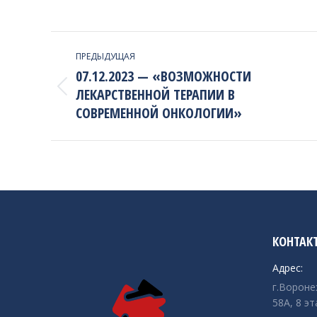
PROJECT
ПРЕДЫДУЩАЯ
NAVIGATION
07.12.2023 — «ВОЗМОЖНОСТИ
ЛЕКАРСТВЕННОЙ ТЕРАПИИ В
Previous
project:
СОВРЕМЕННОЙ ОНКОЛОГИИ»
КОНТАК
Адрес:
г.Вороне
58А, 8 эт