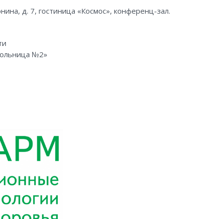
онина, д. 7, гостиница «Космос», конференц-зал.
ти
больница №2»