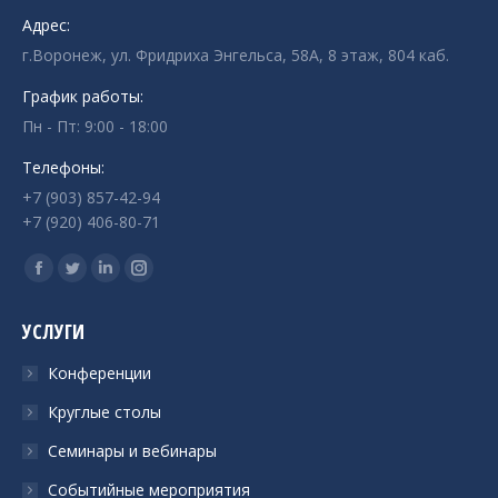
Адрес:
г.Воронеж, ул. Фридриха Энгельса, 58А, 8 этаж, 804 каб.
График работы:
Пн - Пт: 9:00 - 18:00
Телефоны:
+7 (903) 857-42-94
+7 (920) 406-80-71
Ищите нас:
Страница
Страница
Страница
Страница
Facebook
Twitter
Linkedin
Instagram
УСЛУГИ
открывается
открывается
открывается
открывается
в
в
в
в
Конференции
новом
новом
новом
новом
Круглые столы
окне
окне
окне
окне
Семинары и вебинары
Событийные мероприятия