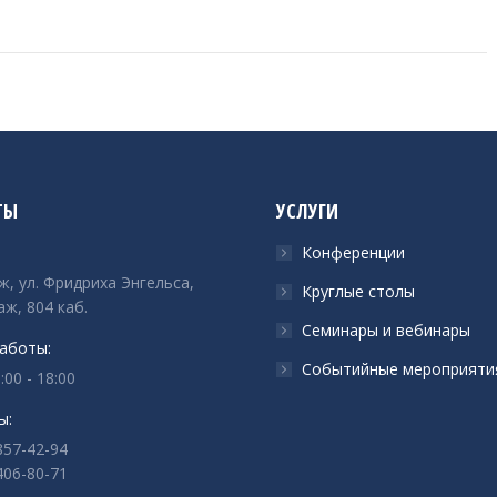
ТЫ
УСЛУГИ
Конференции
ж, ул. Фридриха Энгельса,
Круглые столы
аж, 804 каб.
Семинары и вебинары
аботы:
Событийные мероприяти
:00 - 18:00
ы:
857-42-94
406-80-71