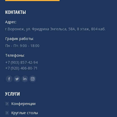
КОНТАКТЫ
Адрес:
г.Воронеж, ул. Фридриха Энгельса, 58А, 8 этаж, 804 каб.
График работы:
Пн - Пт: 9:00 - 18:00
Телефоны:
+7 (903) 857-42-94
+7 (920) 406-80-71
Ищите нас:
Страница
Страница
Страница
Страница
Facebook
Twitter
Linkedin
Instagram
УСЛУГИ
открывается
открывается
открывается
открывается
в
в
в
в
Конференции
новом
новом
новом
новом
Круглые столы
окне
окне
окне
окне