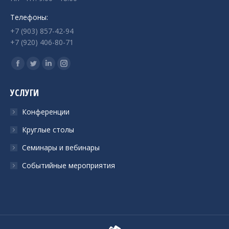
Телефоны:
+7 (903) 857-42-94
+7 (920) 406-80-71
Ищите нас:
Страница
Страница
Страница
Страница
Facebook
Twitter
Linkedin
Instagram
УСЛУГИ
открывается
открывается
открывается
открывается
в
в
в
в
Конференции
новом
новом
новом
новом
Круглые столы
окне
окне
окне
окне
Семинары и вебинары
Событийные мероприятия