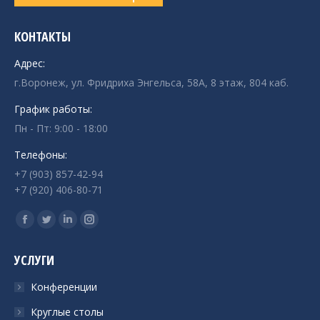
КОНТАКТЫ
Адрес:
г.Воронеж, ул. Фридриха Энгельса, 58А, 8 этаж, 804 каб.
График работы:
Пн - Пт: 9:00 - 18:00
Телефоны:
+7 (903) 857-42-94
+7 (920) 406-80-71
Ищите нас:
Страница
Страница
Страница
Страница
Facebook
Twitter
Linkedin
Instagram
УСЛУГИ
открывается
открывается
открывается
открывается
в
в
в
в
Конференции
новом
новом
новом
новом
Круглые столы
окне
окне
окне
окне