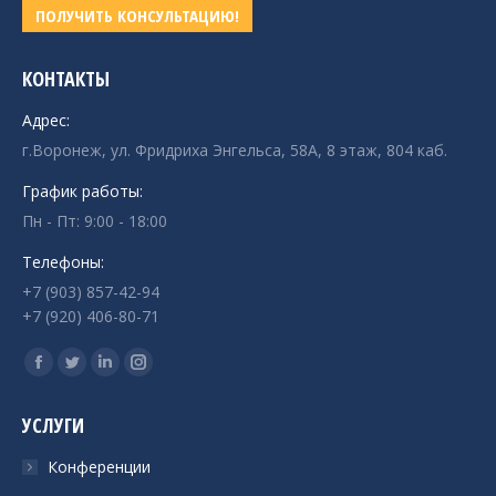
ПОЛУЧИТЬ КОНСУЛЬТАЦИЮ!
КОНТАКТЫ
Адрес:
г.Воронеж, ул. Фридриха Энгельса, 58А, 8 этаж, 804 каб.
График работы:
Пн - Пт: 9:00 - 18:00
Телефоны:
+7 (903) 857-42-94
+7 (920) 406-80-71
Ищите нас:
Страница
Страница
Страница
Страница
Facebook
Twitter
Linkedin
Instagram
УСЛУГИ
открывается
открывается
открывается
открывается
в
в
в
в
Конференции
новом
новом
новом
новом