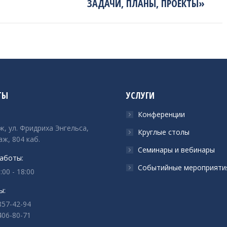
ЗАДАЧИ, ПЛАНЫ, ПРОЕКТЫ»
ТЫ
УСЛУГИ
Конференции
ж, ул. Фридриха Энгельса,
Круглые столы
аж, 804 каб.
Семинары и вебинары
аботы:
Событийные мероприяти
:00 - 18:00
ы:
857-42-94
406-80-71