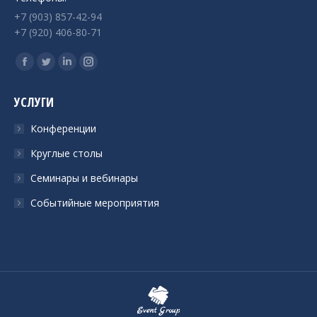
+7 (903) 857-42-94
+7 (920) 406-80-71
Ищите нас:
Страница
Страница
Страница
Страница
Facebook
Twitter
Linkedin
Instagram
УСЛУГИ
открывается
открывается
открывается
открывается
в
в
в
в
Конференции
новом
новом
новом
новом
Круглые столы
окне
окне
окне
окне
Семинары и вебинары
Событийные мероприятия