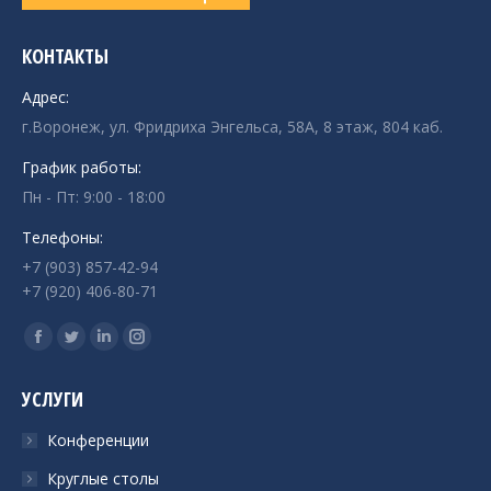
КОНТАКТЫ
Адрес:
г.Воронеж, ул. Фридриха Энгельса, 58А, 8 этаж, 804 каб.
График работы:
Пн - Пт: 9:00 - 18:00
Телефоны:
+7 (903) 857-42-94
+7 (920) 406-80-71
Ищите нас:
Страница
Страница
Страница
Страница
Facebook
Twitter
Linkedin
Instagram
УСЛУГИ
открывается
открывается
открывается
открывается
в
в
в
в
Конференции
новом
новом
новом
новом
Круглые столы