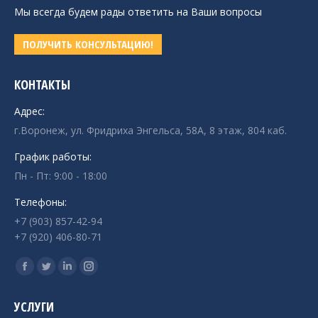
Мы всегда будем рады ответить на Ваши вопросы
ПОЛУЧИТЬ КОНСУЛЬТАЦИЮ!
КОНТАКТЫ
Адрес:
г.Воронеж, ул. Фридриха Энгельса, 58А, 8 этаж, 804 каб.
График работы:
Пн - Пт: 9:00 - 18:00
Телефоны:
+7 (903) 857-42-94
+7 (920) 406-80-71
Ищите нас:
Страница
Страница
Страница
Страница
Facebook
Twitter
Linkedin
Instagram
УСЛУГИ
открывается
открывается
открывается
открывается